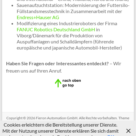
Sauenaufzuchtstation: Modernisierung der Futtersilo-
Füllstandsmesstechnik in Zusammenarbeit mit der
Endress+Hauser AG
Modifizierung eines Industrieroboters der Firma
FANUC Robotics Deutschland GmbH
in
Viborg/Dänemark für die Produktion von
Auspuffanlagen und Schalldämpfern (führende
europäische und japanische Automobil-Hersteller)
Haben Sie Fragen oder Interessantes entdeckt?
– Wir
freuen uns auf Ihren Anruf.
Copyright © 2026
Fieron Automation GmbH
. Alle Rechte vorbehalten. Theme
Spacious
von ThemeGrill. Präsentiert von:
WordPress
.
Cookies erleichtern die Bereitstellung unserer Dienste.
Mit der Nutzung unserer Dienste erklären Sie sich damit
Datenschutzerklärung
Impressum