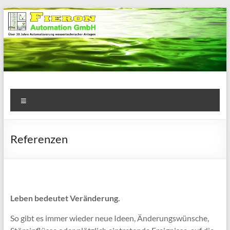
Zum
Inhalt
springen
Fieron
Menü
Automation
GmbH
Referenzen
Über
25
Jahre
Automatisierung
Leben bedeutet Veränderung.
wassertechnischer
Anlagen
So gibt es immer wieder neue Ideen, Änderungswünsche,