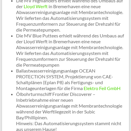
Die MV Highlanders erhielt während des Umbaus auf
der
Lloyd Werft
in Bremerhaven eine neue
Abwasserreinigungsanlage mit Membrantechnologie.
Wir lieferten das Automatisierungssystem mit
Frequenzumformern zur Steuerung der Drehzahl für
die Permeatepumpen.
Die MV Blue Puttees erhielt während des Umbaus auf
der Lloyd Werft in Bremerhaven eine neue
Abwasserreinigungsanlage mit Membrantechnologie.
Wir lieferten das Automatisierungssystem mit
Frequenzumformern zur Steuerung der Drehzahl für
die Permeatepumpen
Ballastwasserreinigungsanlage OCEAN
PROTECTION SYSTEM, Projektierung von CAE-
Schaltplänen (Eplan P8) als Fertigungs- und
Montageunterlagen für die Firma
Elektro Feil GmbH
Ölbohrturmschiff Frontier Discoverer –
Inbetriebnahme einer neuen
Abwasserreinigungsanlage mit Membrantechnologie
während der Werftliegezeit in der Subic
Bay/Phillipinen.
Hinweis: Das Automatisierungssystem stammt nicht
aus unserem Hause!